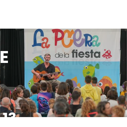
CE
12