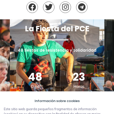
La Fiesta del PCE
48 fiestas de resistencia y solidaridad
48
23
Dias
Horas
Información sobre cookies
37
39
Este sitio web guarda pequeños fragmentos de información
(cookies) en su dispositivo con la finalidad de ofrecer un mejor