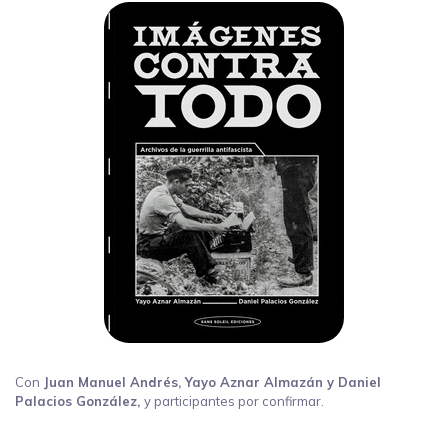
Con
Juan Manuel Andrés, Yayo Aznar Almazán y Daniel
Palacios González,
y participantes por confirmar.