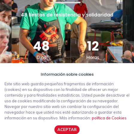
48 fiestas de resistencia y solidaridad
48
12
Dias
Horas
Información sobre cookies
30
00
Este sitio web guarda pequeños fragmentos de información
(cookies) en su dispositivo con la finalidad de ofrecer un mejor
contenido y para finalidades estadísticas. Usted puede desactivar el
Minutos
Segundos
uso de cookies modificando la configuración de su navegador.
Navegar por nuestro sitio web sin cambiar la configuración del
navegador hace que usted nos esté autorizando a guardar esta
información en su dispositivo. Más información:
política de Cookies
POLÍTICA DE PRIVACIDAD
ACEPTAR
AVISO LEGAL
POLÍTICA DE COOKIES