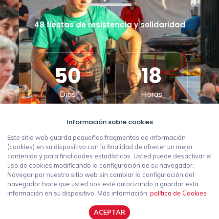
48 fiestas de resistencia y solidaridad
50
18
Dias
Horas
Información sobre cookies
41
21
Este sitio web guarda pequeños fragmentos de información
(cookies) en su dispositivo con la finalidad de ofrecer un mejor
contenido y para finalidades estadísticas. Usted puede desactivar el
Minutos
Segundos
uso de cookies modificando la configuración de su navegador.
Navegar por nuestro sitio web sin cambiar la configuración del
navegador hace que usted nos esté autorizando a guardar esta
información en su dispositivo. Más información:
política de Cookies
POLÍTICA DE PRIVACIDAD
ACEPTAR
AVISO LEGAL
POLÍTICA DE COOKIES