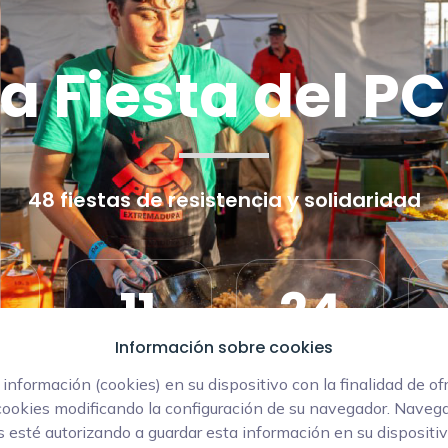
a Fiesta del P
48 fiestas de resistencia y solidaridad
11
24
Información sobre cookies
Horas
Minutos
formación (cookies) en su dispositivo con la finalidad de of
cookies modificando la configuración de su navegador. Navega
 esté autorizando a guardar esta información en su dispositi